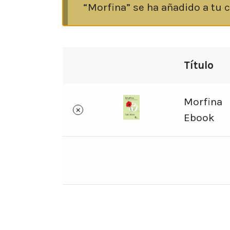
“Morfina” se ha añadido a tu c
Título
Eliminar
Imagen
artículo
en
Morfina
miniatura
×
Ebook